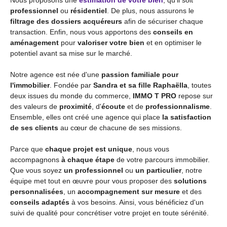
Nous proposons une
estimation de votre bien
, qu'il soit
professionnel
ou
résidentiel
. De plus, nous assurons le
filtrage des dossiers acquéreurs
afin de sécuriser chaque
transaction. Enfin, nous vous apportons des
conseils en
aménagement
pour
valoriser votre bien
et en optimiser le
potentiel avant sa mise sur le marché.
Notre agence est née d'une
passion familiale pour
l'immobilier
. Fondée par
Sandra et sa fille Raphaëlla
, toutes
deux issues du monde du commerce,
IMMO T PRO
repose sur
des valeurs de
proximité
, d'
écoute
et de
professionnalisme
.
Ensemble, elles ont créé une agence qui place
la satisfaction
de ses clients
au cœur de chacune de ses missions.
Parce que
chaque projet est unique
, nous vous
accompagnons
à chaque étape
de votre parcours immobilier.
Que vous soyez
un professionnel
ou
un particulier
, notre
équipe met tout en œuvre pour vous proposer des
solutions
personnalisées
, un
accompagnement sur mesure
et des
conseils adaptés
à vos besoins. Ainsi, vous bénéficiez d'un
suivi de qualité pour concrétiser votre projet en toute sérénité.