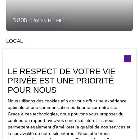
3 805
€ /mois HT HC
LOCAL
152
m²
Juvisy-sur-Orge 91260
**** BIEN SOUS PROMESSE DE BAIL **** Découvrez ce local
commercial neuf de 152 M2, en construction, situé sur un axe
LE RESPECT DE VOTRE VIE
emprunté par des milliers de véhicules chaque jour. La
PRIVÉE EST UNE PRIORITÉ
proximité des transports en commun, avec plusieurs lignes de
POUR NOUS
bus à seulement 5 minutes à pied et des tramways accessibles
en 5 minutes en voiture, facilite les déplacements de vos
Nous utilisons des cookies afin de vous offrir une expérience
collaborateurs et clients. Un arrêt de TRAM est prévu pour
optimale et une communication pertinente sur notre site.
2030. Ne manquez pas cette opportunité unique de donner un
Grace à ces technologies, nous pouvons vous proposer du
nouvel élan à votre entreprise dans un local commercial neuf,
contenu en rapport avec vos centres d'intérêt. Ils nous
top emplacement et excellente visibilité. . Contactez-nous dès
permettent également d'améliorer la qualité de nos services et
aujourd'hui pour une visite.
la convivialité de notre site internet. Nous utiliserons