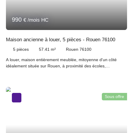
990
€ /mois HC
Maison ancienne à louer, 5 pièces - Rouen 76100
5
pièces
57.41
m²
Rouen 76100
A louer, maison entièrement meublée, mitoyenne d'un côté
idéalement située sur Rouen, à proximité des écoles,
commerces (rue Saint Julien) et transports en commun. Elle
comprend un séjour avec une cuisine aménagée équipée
ouverte, une salle de douche avec un espace buanderie et des
toilettes ainsi que 4 chambres dont une avec douche. Disponible
Sous offre
de suite !