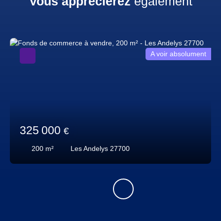
Vous apprécierez
également
A voir absolument
325 000
€
200
m²
Les Andelys 27700