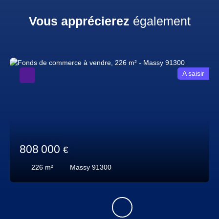
Vous apprécierez
également
A saisir
808 000
€
226
m²
Massy 91300