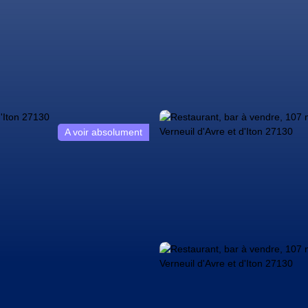
A voir absolument
sionnels
Biens particuliers
Vendre
Nos biens vendus
Blo