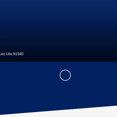
€
Massy 91300