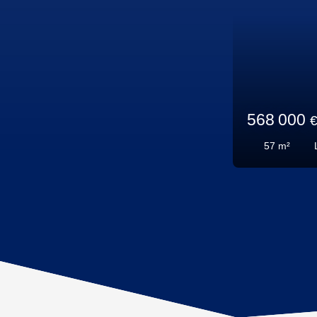
44 000
70
m²