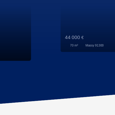
808 000
€
226
m²
Massy 91300