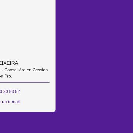
EIXEIRA
 - Conseillère en Cession
on Pro.
3 20 53 82
 un e-mail