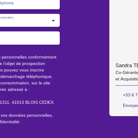
éphone
souhaitez
s personnelles conformément
 l'objet de prospection
Sandra T
s pouvez vous inscrire
Co-Gérante
au démarchage téléphonique,
et Acquisiti
 consommation, sur le site
rier adressé à :
+33 6 7
S 61311, 41013 BLOIS CEDEX.
Envoyer
e vos données personnelles,
identialité
.