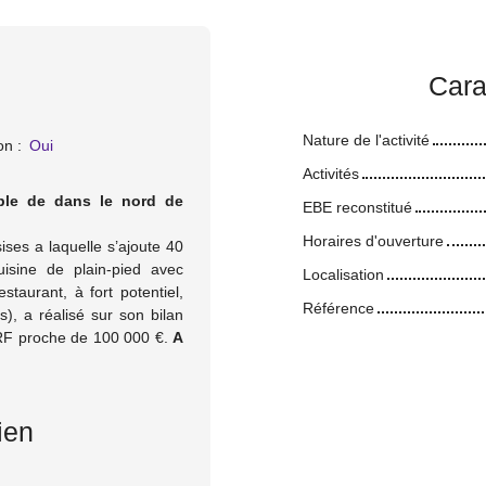
Cara
Nature de l'activité
on
:
Oui
Activités
ble de dans le nord de
EBE reconstitué
Horaires d'ouverture
ses a laquelle s’ajoute 40
uisine de plain-pied avec
Localisation
staurant, à fort potentiel,
Référence
), a réalisé sur son bilan
ERF proche de 100 000 €.
A
ien