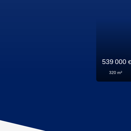
568 000
57
m²