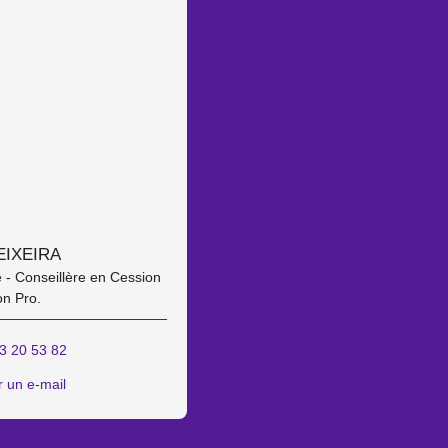
EIXEIRA
 - Conseillère en Cession
on Pro.
3 20 53 82
 un e-mail