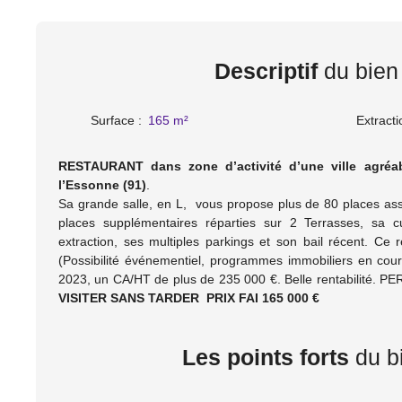
Descriptif
du bien
Surface
:
165
m²
Extracti
RESTAURANT dans zone d’activité d’une ville agréa
l’Essonne (91)
.
Sa grande salle, en
L, vous propose plus de 80 places assi
places supplémentaires réparties sur 2 Terrasses, sa c
extraction, ses multiples parkings et son bail récent. Ce re
(Possibilité événementiel, programmes immobiliers en cours
2023, un CA/HT de plus de 235 000 €. Belle rentabilité. P
VISITER SANS TARDER
PRIX FAI 165 000 €
Les points forts
du b