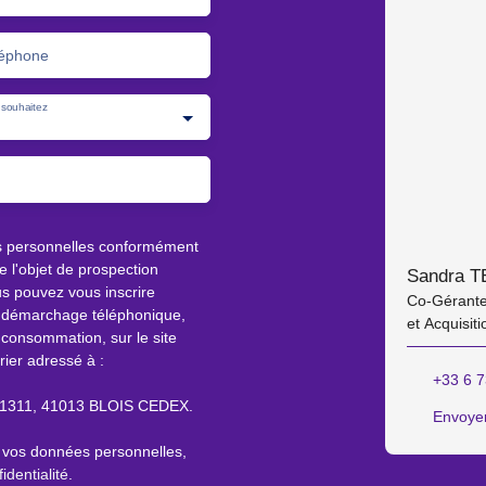
éphone
souhaitez
s personnelles conformément
 l'objet de prospection
Sandra T
s pouvez vous inscrire
Co-Gérante
au démarchage téléphonique,
et Acquisiti
 consommation, sur le site
rier adressé à :
+33 6 7
S 61311, 41013 BLOIS CEDEX.
Envoyer
e vos données personnelles,
identialité
.