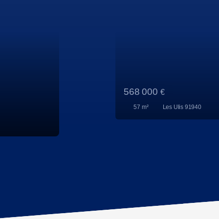
44 000
€
70
m²
Massy 91300