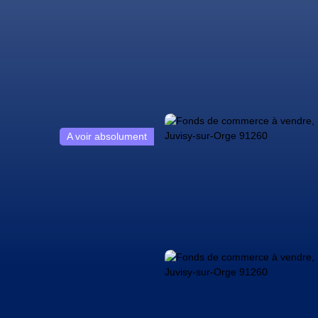
A voir absolument
sionnels
Biens particuliers
Vendre
Nos biens vendus
Blo