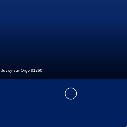
€
Les Ulis 91940