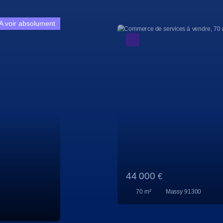
A voir absolument
808 000
€
226
m²
Massy 91300