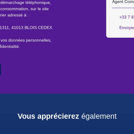
Agent Com
au démarchage téléphonique,
 consommation, sur le site
rier adressé à :
+33 7 8
S 61311, 41013 BLOIS CEDEX.
Envoyer
e vos données personnelles,
identialité
.
Vous apprécierez
également