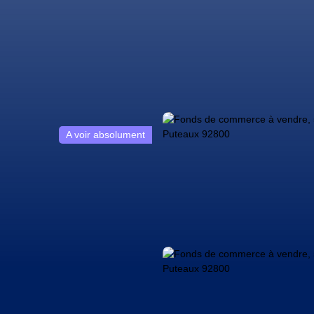
A voir absolument
sionnels
Biens particuliers
Vendre
Nos biens vendus
Blo