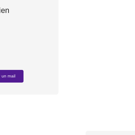
ien
 un mail