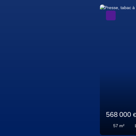
A voir absolument
44 000
€
70
m²