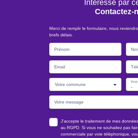
Intéressé par c
Contactez-
Merci de remplir le formulaire, nous reviendr
brefs délais.
Prénom
No
Email
Tél
Vous 
Votre commune
-
Votre message
J'accepte le traitement de mes donnée
au RGPD. Si vous ne souhaitez pas faire
commerciale par voie téléphonique, vou