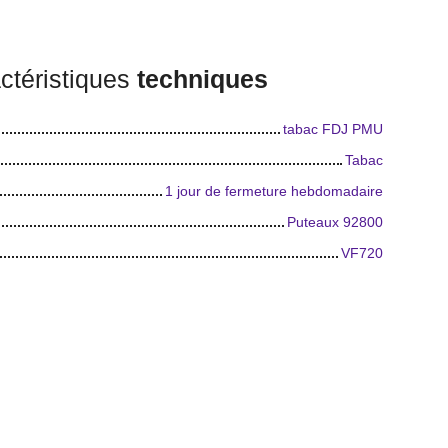
ctéristiques
techniques
tabac FDJ PMU
Tabac
1 jour de fermeture hebdomadaire
Puteaux 92800
VF720