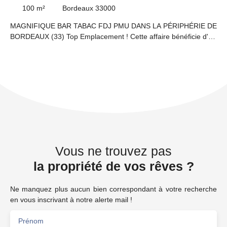
PÉRIPHÉRIE DE BORDEAUX (33)
100
m²
Bordeaux 33000
MAGNIFIQUE BAR TABAC FDJ PMU DANS LA PÉRIPHÉRIE DE
BORDEAUX (33) Top Emplacement ! Cette affaire bénéficie d'un
emplacement stratégique avec un gros flux de passage,
bénéficiant de plus de 25 places assises en salle. Atouts
supplémentaires : Belle clientèle, Grosses commissions. Ce
MAGNIFIQUE BAR TABAC FDJ PMU a réalisé sur son Bilan
2025 un CA HT de plus de 575 000€ et un EBE Retraité de 330
000€. Très belle rentabilité et grosses commissions ! VOUS
ÊTES BURALISTE ET VOUS ÊTES A LA RECHERCHE D'UNE
GROSSE AFFAIRE DANS UNE RÉGION ENSOLEILLÉ !! Prix
FAI : 1 060 000€
Vous ne trouvez pas
la propriété de vos rêves ?
Ne manquez plus aucun bien correspondant à votre recherche
en vous inscrivant à notre alerte mail !
Prénom