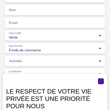
Nom
Email
Type d'offre
Vente
Type de bien
Fonds de commerce
Activités
Localisation
Bordeaux (33000)
Budget max (€)
LE RESPECT DE VOTRE VIE
PRIVÉE EST UNE PRIORITÉ
Surface min (m²)
POUR NOUS