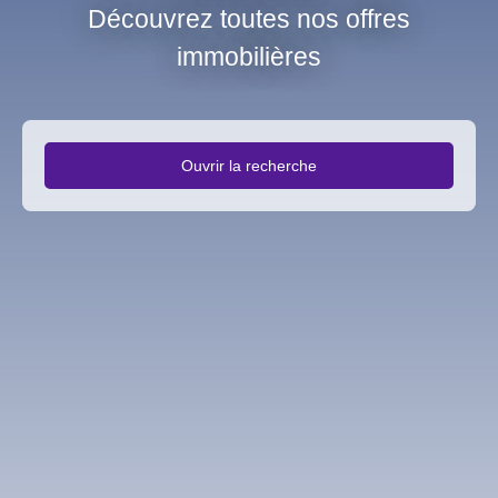
Découvrez toutes nos offres
immobilières
Ouvrir la recherche
Type d'offre
Vente
Type de bien
Fonds de commerce
Activités
Localisation
Bordeaux (33000)
Budget max (€)