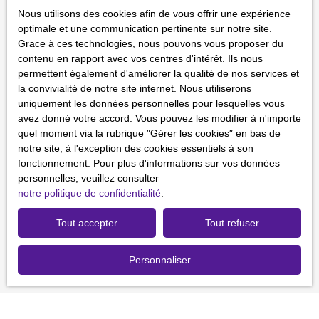
J'accepte le traitement de mes données personnelles
Nous utilisons des cookies afin de vous offrir une expérience
conformément au RGPD. Si vous ne souhaitez pas faire
optimale et une communication pertinente sur notre site.
l'objet de prospection commerciale par voie téléphonique,
Grace à ces technologies, nous pouvons vous proposer du
vous pouvez vous inscrire gratuitement sur la liste
contenu en rapport avec vos centres d'intérêt. Ils nous
d'opposition au démarchage téléphonique, prévu par
permettent également d'améliorer la qualité de nos services et
l'article L223-1 du code de la consommation, sur le site
la convivialité de notre site internet. Nous utiliserons
Internet www.bloctel.gouv.fr ou par courrier adressé à :
uniquement les données personnelles pour lesquelles vous
avez donné votre accord. Vous pouvez les modifier à n'importe
Société Worldline, Service Bloctel, CS 61311, 41013
quel moment via la rubrique ″Gérer les cookies″ en bas de
BLOIS CEDEX.
notre site, à l'exception des cookies essentiels à son
fonctionnement. Pour plus d'informations sur vos données
Pour en savoir plus sur le traitement de vos données
personnelles, veuillez consulter
personnelles, veuillez consulter notre
politique de
notre politique de confidentialité
.
confidentialité
.
Tout accepter
Tout refuser
Recevoir des annonces
Personnaliser