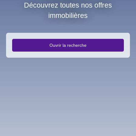
Découvrez toutes nos offres
immobilières
Ouvrir la recherche
Type d'offre
Vente
Type de bien
Fonds de commerce
Activités
Localisation
Châteaudun (28200)
Budget max (€)