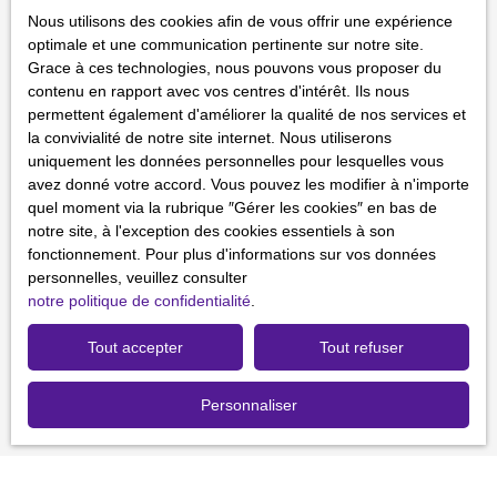
J'accepte le traitement de mes données personnelles
Nous utilisons des cookies afin de vous offrir une expérience
conformément au RGPD. Si vous ne souhaitez pas faire
optimale et une communication pertinente sur notre site.
l'objet de prospection commerciale par voie téléphonique,
Grace à ces technologies, nous pouvons vous proposer du
vous pouvez vous inscrire gratuitement sur la liste
contenu en rapport avec vos centres d'intérêt. Ils nous
d'opposition au démarchage téléphonique, prévu par
permettent également d'améliorer la qualité de nos services et
l'article L223-1 du code de la consommation, sur le site
la convivialité de notre site internet. Nous utiliserons
Internet www.bloctel.gouv.fr ou par courrier adressé à :
uniquement les données personnelles pour lesquelles vous
avez donné votre accord. Vous pouvez les modifier à n'importe
Société Worldline, Service Bloctel, CS 61311, 41013
quel moment via la rubrique ″Gérer les cookies″ en bas de
BLOIS CEDEX.
notre site, à l'exception des cookies essentiels à son
fonctionnement. Pour plus d'informations sur vos données
Pour en savoir plus sur le traitement de vos données
personnelles, veuillez consulter
personnelles, veuillez consulter notre
politique de
notre politique de confidentialité
.
confidentialité
.
Tout accepter
Tout refuser
Recevoir des annonces
Personnaliser