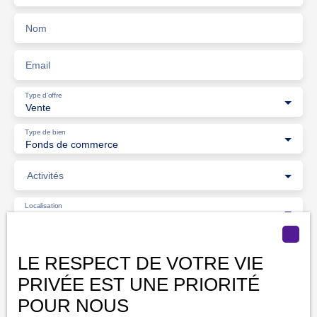
Nom
Email
Type d'offre
Vente
Type de bien
Fonds de commerce
Activités
Localisation
Châteaudun (28200)
Budget max (€)
LE RESPECT DE VOTRE VIE
PRIVÉE EST UNE PRIORITÉ
Surface min (m²)
POUR NOUS