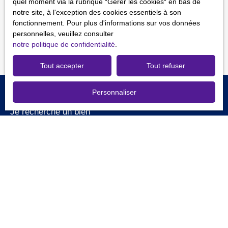
quel moment via la rubrique ″Gérer les cookies″ en bas de
confidentialité
.
notre site, à l'exception des cookies essentiels à son
fonctionnement. Pour plus d'informations sur vos données
Recevoir des annonces
personnelles, veuillez consulter
notre politique de confidentialité
.
Tout accepter
Tout refuser
Personnaliser
Je recherche un bien
Vente fonds de commerce Rouen (76000)
Vente fonds de commerce Massy (91300)
Vente fonds de commerce Chartres (28000)
Vente fonds de commerce Versailles (78000)
Vente fonds de commerce Paris (75018)
Vente fonds de commerce Nemours (77140)