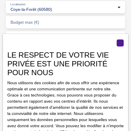
Localisation
Coye-la-Forêt (60580)
Budget max (€)
Surface min (m²)
J'accepte le traitement de mes données personnelles
LE RESPECT DE VOTRE VIE
conformément au RGPD. Si vous ne souhaitez pas faire
PRIVÉE EST UNE PRIORITÉ
l'objet de prospection commerciale par voie téléphonique,
vous pouvez vous inscrire gratuitement sur la liste
POUR NOUS
d'opposition au démarchage téléphonique, prévu par
Nous utilisons des cookies afin de vous offrir une expérience
l'article L223-1 du code de la consommation, sur le site
optimale et une communication pertinente sur notre site.
Internet www.bloctel.gouv.fr ou par courrier adressé à :
Grace à ces technologies, nous pouvons vous proposer du
contenu en rapport avec vos centres d'intérêt. Ils nous
Société Worldline, Service Bloctel, CS 61311, 41013
permettent également d'améliorer la qualité de nos services et
BLOIS CEDEX.
la convivialité de notre site internet. Nous utiliserons
uniquement les données personnelles pour lesquelles vous
Pour en savoir plus sur le traitement de vos données
avez donné votre accord. Vous pouvez les modifier à n'importe
personnelles, veuillez consulter notre
politique de