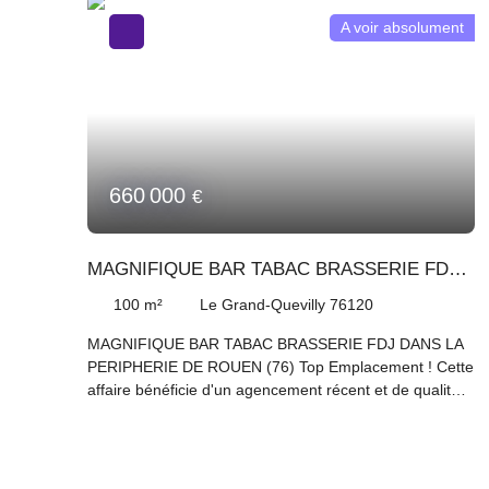
A voir absolument
660 000
€
MAGNIFIQUE BAR TABAC BRASSERIE FDJ
DANS LA PERIPHERIE DE ROUEN (76)
100
m²
Le Grand-Quevilly 76120
MAGNIFIQUE BAR TABAC BRASSERIE FDJ DANS LA
PERIPHERIE DE ROUEN (76) Top Emplacement ! Cette
affaire bénéficie d'un agencement récent et de qualité
avec plus de 35 places en salle et 15 places en
terrasse et d'une belle cuisine professionnelle de plain-
pied. Atouts supplémentaires : Belle clientèle, Loyer
raisonnable Ce MAGNIFIQUE BAR TABAC BRASSERIE