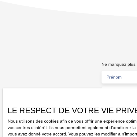
FDJ a réalisé sur son Bilan 2024 un CA HT de plus de
295 000€ et un EBE Retraité d'environ 162 000€.
Magnifique Affaire qui ne va pas rester longtemps sur le
marché ! VOUS ÊTES A LA RECHERCHE D'UN BAR
TABAC AVEC UNE BELLE RENTABILITÉ ? VENEZ
VISITER !! Prix FAI : 660 000€
Ne manquez plus a
Prénom
Type d'offre
Vente
Localisation
LE RESPECT DE VOTRE VIE PRIV
Le Grand-Quevi
Nous utilisons des cookies afin de vous offrir une expérience opt
J'accepte l
vos centres d'intérêt. Ils nous permettent également d'améliorer la 
pas faire l'
vous avez donné votre accord. Vous pouvez les modifier à n'importe