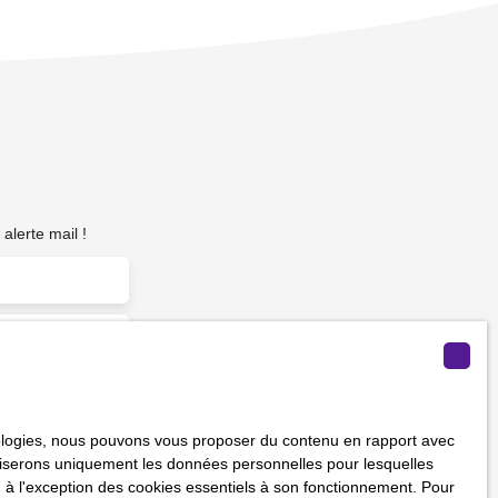
alerte mail !
m²)
hnologies, nous pouvons vous proposer du contenu en rapport avec
vous ne souhaitez
utiliserons uniquement les données personnelles pour lesquelles
us inscrire
 à l'exception des cookies essentiels à son fonctionnement. Pour