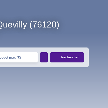
uevilly (76120)
Rechercher
udget max (€)