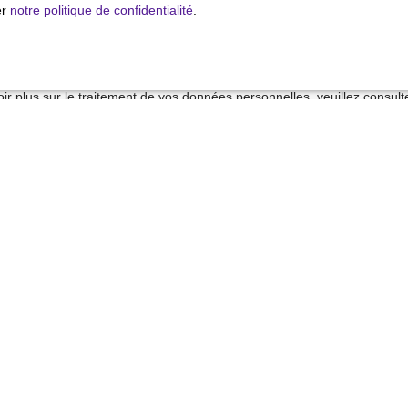
 sur la liste d'opposition au démarchage téléphonique, prévu par l'arti
er
notre politique de confidentialité
.
mation, sur le site Internet www.bloctel.gouv.fr ou par courrier adressé
ldline, Service Bloctel, CS 61311, 41013 BLOIS CEDEX.
ir plus sur le traitement de vos données personnelles, veuillez consult
alité
.
Recevoir des annonces
Je suis propriétaire
Estimez votre bien
Vendre avec nous
Espace vendeur