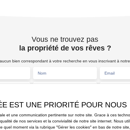
Vous ne trouvez pas
la propriété de vos rêves ?
ucun bien correspondant à votre recherche en vous inscrivant à notre 
Nom
Email
Type de bien
Activités
Fonds de commerce
ÉE EST UNE PRIORITÉ POUR NOUS
Budget max (€)
Surface min (
lly (76120)
imale et une communication pertinente sur notre site. Grace à ces tec
e traitement de mes données personnelles conformément au RGPD. Si 
qualité de nos services et la convivialité de notre site internet. Nous 
objet de prospection commerciale par voie téléphonique, vous pouvez vo
 quel moment via la rubrique ″Gérer les cookies″ en bas de notre site,