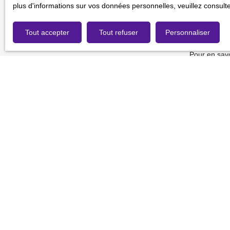
gratuitement
plus d'informations sur vos données personnelles, veuillez consult
de la consom
Tout accepter
Tout refuser
Personnaliser
Société Wor
Pour en savo
de confidenti
Je recherche un bien
Vente fonds de commerce Rouen (76000)
Vente fonds de commerce Massy (91300)
Vente fonds de commerce Chartres (28000)