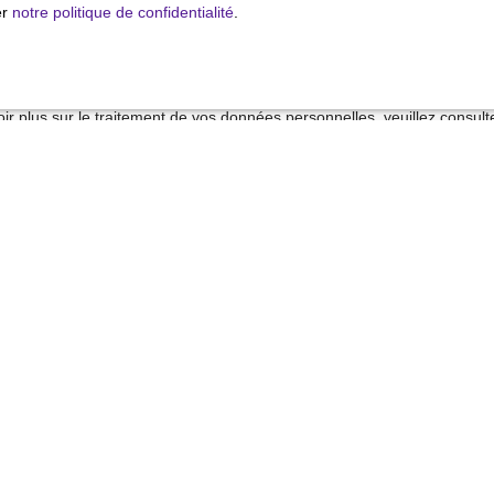
 sur la liste d'opposition au démarchage téléphonique, prévu par l'arti
er
notre politique de confidentialité
.
mation, sur le site Internet www.bloctel.gouv.fr ou par courrier adressé
ldline, Service Bloctel, CS 61311, 41013 BLOIS CEDEX.
ir plus sur le traitement de vos données personnelles, veuillez consult
alité
.
Recevoir des annonces
Je suis propriétaire
Estimez votre bien
Vendre avec nous
Espace vendeur