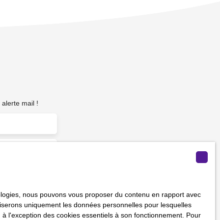
alerte mail !
m²)
hnologies, nous pouvons vous proposer du contenu en rapport avec
vous ne souhaitez
utiliserons uniquement les données personnelles pour lesquelles
us inscrire
 à l'exception des cookies essentiels à son fonctionnement. Pour