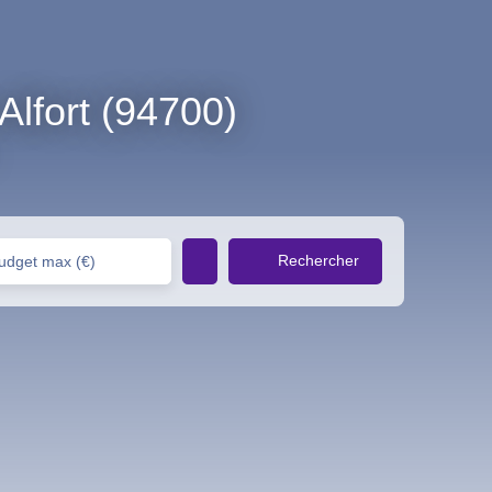
lfort (94700)
Rechercher
udget max (€)