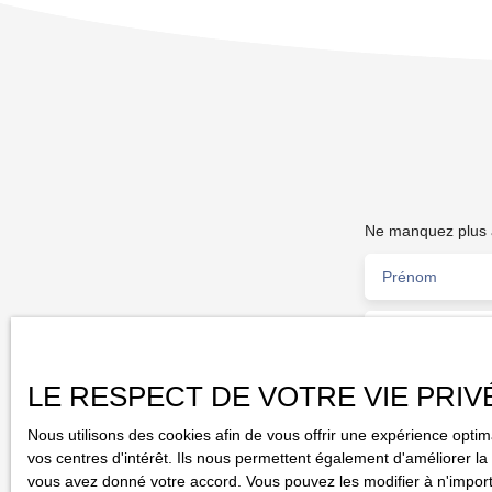
de 320 000€ et un EBE Retraité d'environ 167. 000€.
Potentiel de développement de part l'adjonction
d'activités tel que le PMU, la Vape. VOUS ÊTES A LA
RECHERCHE D'UN BEAU BAR TABAC EN PLEIN
COEUR DU VAL-DE-MARNE ? VENEZ VISITER ! Prix
FAI : 350 000€
Ne manquez plus a
Prénom
Type d'offre
Vente
Localisation
LE RESPECT DE VOTRE VIE PRIV
Maisons-Alfort 
Nous utilisons des cookies afin de vous offrir une expérience opt
J'accepte l
vos centres d'intérêt. Ils nous permettent également d'améliorer la 
pas faire l'
vous avez donné votre accord. Vous pouvez les modifier à n'importe