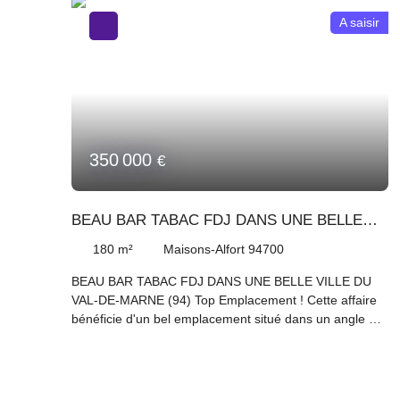
A saisir
350 000
€
BEAU BAR TABAC FDJ DANS UNE BELLE
VILLE DU VAL-DE-MARNE (94)
180
m²
Maisons-Alfort 94700
BEAU BAR TABAC FDJ DANS UNE BELLE VILLE DU
VAL-DE-MARNE (94) Top Emplacement ! Cette affaire
bénéficie d'un bel emplacement situé dans un angle de
rue, avec plus de 20 places en salle et 20 places en
terrasse. Atouts supplémentaires : Belle clientèle,
Potentiel de développement. Ce BEAU BAR TABAC
FDJ a réalisé sur son Bilan 2025 un C. A H. T de plus