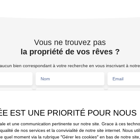
Belle Rentabilité. A VISITER SANS TARDER PRIX FAI
588 000€
Vous ne trouvez pas
la propriété de vos rêves ?
ucun bien correspondant à votre recherche en vous inscrivant à notre 
Nom
Email
Type de bien
Activités
Fonds de commerce
ÉE EST UNE PRIORITÉ POUR NOUS
Budget max (€)
Surface min (
(94700)
imale et une communication pertinente sur notre site. Grace à ces tec
e traitement de mes données personnelles conformément au RGPD. Si 
qualité de nos services et la convivialité de notre site internet. Nous 
objet de prospection commerciale par voie téléphonique, vous pouvez vo
 quel moment via la rubrique ″Gérer les cookies″ en bas de notre site,