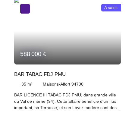
A saisir
588 000
€
BAR TABAC FDJ PMU
35
m²
Maisons-Alfort 94700
BAR LICENCE III TABAC FDJ PMU, dans grande ville
du Val de marne (94). Cette affaire bénéficie d'un flux
important, sa Terrasse, et son Loyer modéré sont des
atouts supplémentaires En 2025 cette affaire a réalisé
un total annuel de Commissions de plus de 160 000
€ générant un PERF de plus de 141 000€ avec 1 jour
de fermeture hebdomadaire et 3 semaines de congé.