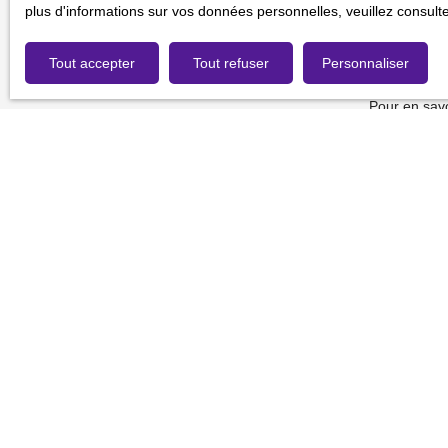
gratuitement
plus d'informations sur vos données personnelles, veuillez consult
de la consom
Tout accepter
Tout refuser
Personnaliser
Société Wor
Pour en savo
de confidenti
Je recherche un bien
Vente fonds de commerce Rouen (76000)
Vente fonds de commerce Massy (91300)
Vente fonds de commerce Chartres (28000)