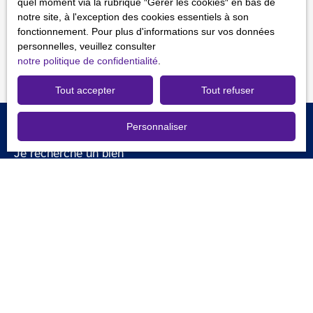
quel moment via la rubrique ″Gérer les cookies″ en bas de
confidentialité
.
notre site, à l'exception des cookies essentiels à son
fonctionnement. Pour plus d'informations sur vos données
Recevoir des annonces
personnelles, veuillez consulter
notre politique de confidentialité
.
Tout accepter
Tout refuser
Personnaliser
Je recherche un bien
Vente fonds de commerce Rouen (76000)
Vente fonds de commerce Massy (91300)
Vente fonds de commerce Chartres (28000)
Vente fonds de commerce Versailles (78000)
Vente fonds de commerce Paris (75018)
Vente fonds de commerce Nemours (77140)