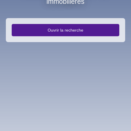
immobilières
Ouvrir la recherche
Type d'offre
Vente
Type de bien
Fonds de commerce
Activités
Localisation
Mondeville (14120)
Budget max (€)
Rechercher