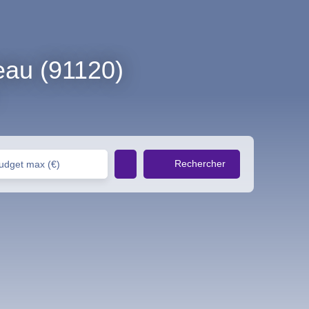
eau (91120)
Rechercher
udget max (€)