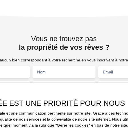
son Bilan 2024, un total de commissions de plus de 249
000€ avec un EBE proche de 240 000€. Très belle
rentabilité ! VOUS ÊTES A LA RECHERCHE D'UNE
BELLE CIVETTE ? N'HESITEZ PAS ET VENEZ
VISITER ! Prix FAI : 950 000 €
Vous ne trouvez pas
la propriété de vos rêves ?
ucun bien correspondant à votre recherche en vous inscrivant à notre 
Nom
Email
Type de bien
Activités
Fonds de commerce
ÉE EST UNE PRIORITÉ POUR NOUS
Budget max (€)
Surface min (
20)
imale et une communication pertinente sur notre site. Grace à ces tec
e traitement de mes données personnelles conformément au RGPD. Si 
qualité de nos services et la convivialité de notre site internet. Nous 
objet de prospection commerciale par voie téléphonique, vous pouvez vo
 quel moment via la rubrique ″Gérer les cookies″ en bas de notre site,