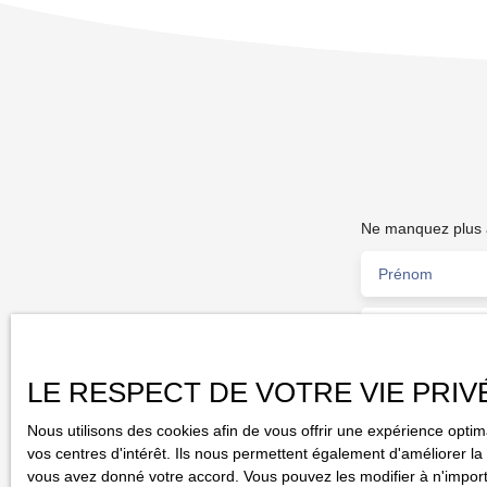
PRIX FAI 205 000 €
Ne manquez plus a
Prénom
Type d'offre
Vente
Localisation
LE RESPECT DE VOTRE VIE PRIV
Palaiseau (911
Nous utilisons des cookies afin de vous offrir une expérience opt
J'accepte l
vos centres d'intérêt. Ils nous permettent également d'améliorer la 
pas faire l'
vous avez donné votre accord. Vous pouvez les modifier à n'importe