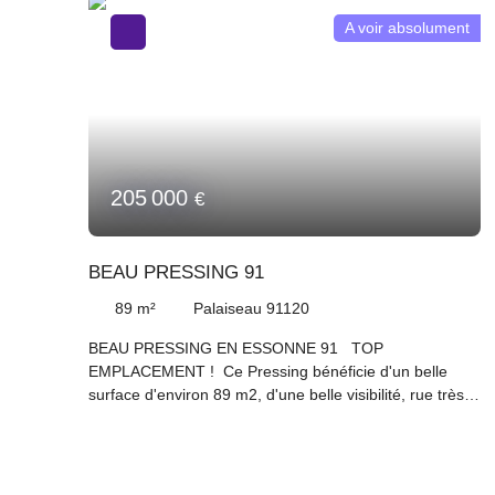
A voir absolument
205 000
€
BEAU PRESSING 91
89
m²
Palaiseau 91120
BEAU PRESSING EN ESSONNE 91 TOP
EMPLACEMENT ! Ce Pressing bénéficie d'un belle
surface d'environ 89 m2, d'une belle visibilité, rue très
commerçante. Atouts Supplémentaires : Potentiel,
possibilité Laverie Cette affaire a réalisé sur son Bilan
2025 un CA H. T. de plus de 250 000 € dégageant un
PERF de plus de 145 000 € A VISITER SANS TARDER