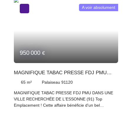
A voir absolument
950 000
€
MAGNIFIQUE TABAC PRESSE FDJ PMU
DANS UNE VILLE RECHERCHÉE DE
65
m²
Palaiseau 91120
L'ESSONNE (91)
MAGNIFIQUE TABAC PRESSE FDJ PMU DANS UNE
VILLE RECHERCHÉE DE L'ESSONNE (91) Top
Emplacement ! Cette affaire bénéficie d'un bel
agencement récent et de qualité et d'une très bonne
visibilité. Atouts supplémentaires : Belles commissions,
Bel Emplacement, Places de parking aisées Ce
MAGNIFIQUE TABAC PRESSE FDJ PMU a réalisé, sur