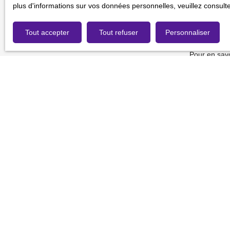
gratuitement
plus d'informations sur vos données personnelles, veuillez consult
de la consom
Tout accepter
Tout refuser
Personnaliser
Société Wor
Pour en savo
de confidenti
Je recherche un bien
Vente fonds de commerce Rouen (76000)
Vente fonds de commerce Massy (91300)
Vente fonds de commerce Chartres (28000)