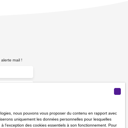
alerte mail !
m²)
hnologies, nous pouvons vous proposer du contenu en rapport avec
vous ne souhaitez
utiliserons uniquement les données personnelles pour lesquelles
us inscrire
 à l'exception des cookies essentiels à son fonctionnement. Pour