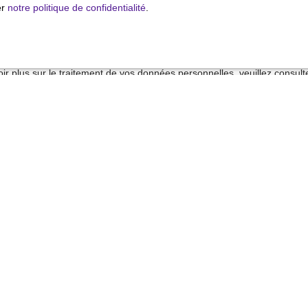
 sur la liste d'opposition au démarchage téléphonique, prévu par l'arti
er
notre politique de confidentialité
.
mation, sur le site Internet www.bloctel.gouv.fr ou par courrier adressé
ldline, Service Bloctel, CS 61311, 41013 BLOIS CEDEX.
ir plus sur le traitement de vos données personnelles, veuillez consult
alité
.
Recevoir des annonces
Je suis propriétaire
Estimez votre bien
Vendre avec nous
Espace vendeur