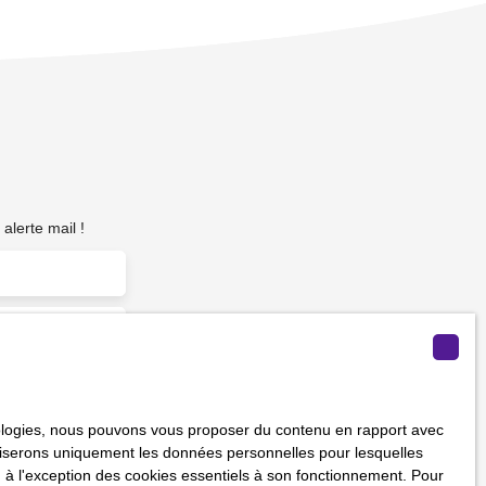
alerte mail !
m²)
hnologies, nous pouvons vous proposer du contenu en rapport avec
vous ne souhaitez
utiliserons uniquement les données personnelles pour lesquelles
us inscrire
 à l'exception des cookies essentiels à son fonctionnement. Pour