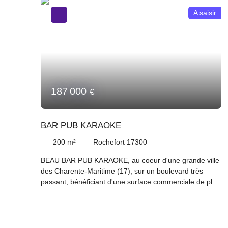
A saisir
187 000
€
BAR PUB KARAOKE
200
m²
Rochefort 17300
BEAU BAR PUB KARAOKE, au coeur d'une grande ville
des Charente-Maritime (17), sur un boulevard très
passant, bénéficiant d'une surface commerciale de plus
de 60 m², avec plus de 60 places assises en salle et 20
places assises en terrasse, une cuisine avec extraction.
et un grand appartement F4. Ce bar a réalisé un C. A.
H. T de plus de 183 000 Euros sur son bilan 2023 et un