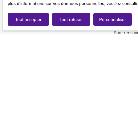
gratuitement
plus d'informations sur vos données personnelles, veuillez consult
de la consom
Tout accepter
Tout refuser
Personnaliser
Société Wor
Pour en savo
de confidenti
Je recherche un bien
Vente fonds de commerce Rouen (76000)
Vente fonds de commerce Massy (91300)
Vente fonds de commerce Chartres (28000)