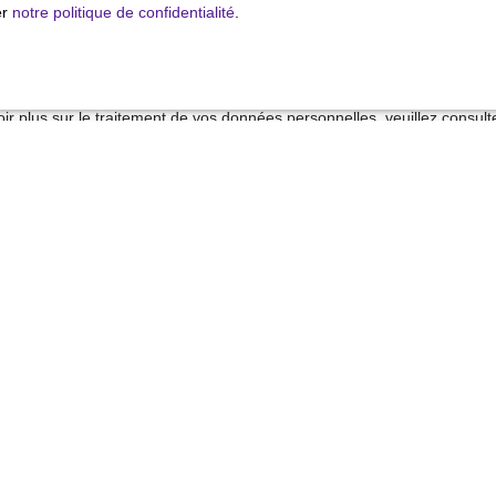
 sur la liste d'opposition au démarchage téléphonique, prévu par l'arti
er
notre politique de confidentialité
.
mation, sur le site Internet www.bloctel.gouv.fr ou par courrier adressé
ldline, Service Bloctel, CS 61311, 41013 BLOIS CEDEX.
ir plus sur le traitement de vos données personnelles, veuillez consult
alité
.
Recevoir des annonces
Je suis propriétaire
Estimez votre bien
Vendre avec nous
Espace vendeur