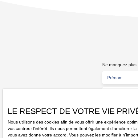
PERF proche de 75 000 Euros. PRIX FAI 187 000
euros
Ne manquez plus a
Prénom
Type d'offre
Vente
Localisation
LE RESPECT DE VOTRE VIE PRIV
Rochefort (173
Nous utilisons des cookies afin de vous offrir une expérience opt
J'accepte l
vos centres d'intérêt. Ils nous permettent également d'améliorer la 
pas faire l'
vous avez donné votre accord. Vous pouvez les modifier à n'importe