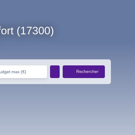
ort (17300)
Rechercher
udget max (€)