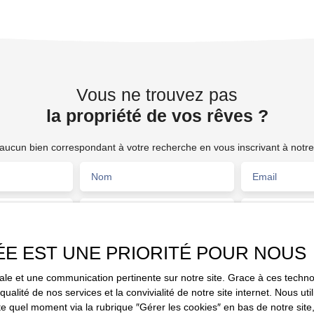
Vous ne trouvez pas
la propriété de vos rêves ?
ucun bien correspondant à votre recherche en vous inscrivant à notre 
Nom
Email
Type de bien
Activités
Fonds de commerce
ÉE EST UNE PRIORITÉ POUR NOUS
Budget max (€)
Surface min (
00)
imale et une communication pertinente sur notre site. Grace à ces tec
e traitement de mes données personnelles conformément au RGPD. Si 
qualité de nos services et la convivialité de notre site internet. Nous 
objet de prospection commerciale par voie téléphonique, vous pouvez vo
 quel moment via la rubrique ″Gérer les cookies″ en bas de notre site,