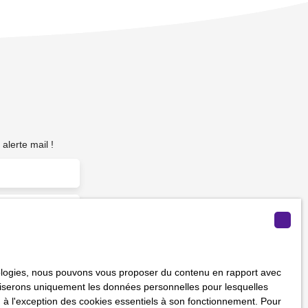
alerte mail !
m²)
hnologies, nous pouvons vous proposer du contenu en rapport avec
vous ne souhaitez
utiliserons uniquement les données personnelles pour lesquelles
us inscrire
 à l'exception des cookies essentiels à son fonctionnement. Pour