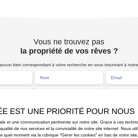
Vous ne trouvez pas
la propriété de vos rêves ?
ucun bien correspondant à votre recherche en vous inscrivant à notre 
Nom
Email
Type de bien
Activités
Fonds de commerce
ÉE EST UNE PRIORITÉ POUR NOUS
Budget max (€)
Surface min (
2000)
imale et une communication pertinente sur notre site. Grace à ces tec
e traitement de mes données personnelles conformément au RGPD. Si 
qualité de nos services et la convivialité de notre site internet. Nous 
objet de prospection commerciale par voie téléphonique, vous pouvez vo
 quel moment via la rubrique ″Gérer les cookies″ en bas de notre site,