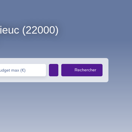
ieuc (22000)
Rechercher
udget max (€)