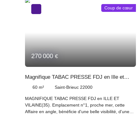
Coup de cœur
270 000
€
Magnifique TABAC PRESSE FDJ en Ille et
Vilaine (35)
60
m²
Saint-Brieuc 22000
MAGNIFIQUE TABAC PRESSE FDJ en ILLE ET
VILAINE(35). Emplacement n°1, proche mer, cette
Affaire en angle, bénéficie d'une belle visibilité, d'une
surface commerciale proche de 30 m², d'un
aménagement , d'une décoration de qualité, d'une
excellente clientèle et de stationnement aisé. Avec son
jour de fermeture hebdomadaire et 4 semaines de