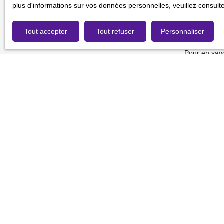
gratuitement
plus d'informations sur vos données personnelles, veuillez consult
de la consom
Tout accepter
Tout refuser
Personnaliser
Société Wor
Pour en savo
de confidenti
Je recherche un bien
Vente fonds de commerce Rouen (76000)
Vente fonds de commerce Massy (91300)
Vente fonds de commerce Chartres (28000)