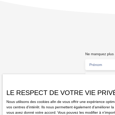
congé annuels, cette CIVETTE vous offre une belle
rentabilité avec son PERF proche de 90 000 €. Affaires
rare sur le marché !!!! DÉPÊCHEZ VOUS !!!! PRIX FAI
270 000 €
Ne manquez plus a
Prénom
Type d'offre
Vente
Localisation
LE RESPECT DE VOTRE VIE PRIV
Saint-Brieuc (2
Nous utilisons des cookies afin de vous offrir une expérience opt
J'accepte l
vos centres d'intérêt. Ils nous permettent également d'améliorer la 
pas faire l'
vous avez donné votre accord. Vous pouvez les modifier à n'importe