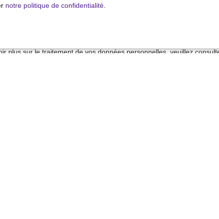
 sur la liste d'opposition au démarchage téléphonique, prévu par l'arti
er
notre politique de confidentialité
.
mation, sur le site Internet www.bloctel.gouv.fr ou par courrier adressé
ldline, Service Bloctel, CS 61311, 41013 BLOIS CEDEX.
ir plus sur le traitement de vos données personnelles, veuillez consult
alité
.
Recevoir des annonces
Je suis propriétaire
Estimez votre bien
Vendre avec nous
Espace vendeur