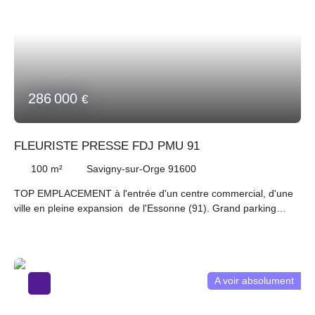
286 000
€
FLEURISTE PRESSE FDJ PMU 91
100
m²
Savigny-sur-Orge 91600
TOP EMPLACEMENT à l'entrée d'un centre commercial, d'une
ville en pleine expansion de l'Essonne (91). Grand parking
gratuit, surface commerciale proche de 80m2 plus réserve.
Aujourd'hui exploitée: FDJ PMU PRESSE FLEURISTE vous
offre une belle rentabilité. Bail neuf possibilité tous concepts
sauf restauration. UNE VISITE S'IMPOSE. PRIX FAI: 286 000 €
A voir absolument