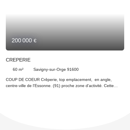
200 000
€
CREPERIE
60
m²
Savigny-sur-Orge 91600
COUP DE COEUR Crêperie, top emplacement, en angle,
centre-ville de l'Essonne. (91) proche zone d'activité. Cette
affaire bénéficie d'une belle surface commerciale, d'une
décoration et d'un agencement de qualité, 50 places assises en
salle ainsi qu'une terrasse estivale. Cette Crêperie a réalisé un
chiffre d'affaires de plus de 320 000 € H. T. sur son Bilan 2023.
PRODUITS CLÉS EN MAiN!!! Une visite s'impose!!! Prix FAI
200 000€