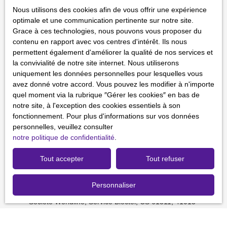
Nous utilisons des cookies afin de vous offrir une expérience
Activités
optimale et une communication pertinente sur notre site.
Grace à ces technologies, nous pouvons vous proposer du
Localisation
contenu en rapport avec vos centres d'intérêt. Ils nous
Savigny-sur-Orge (91600)
permettent également d'améliorer la qualité de nos services et
la convivialité de notre site internet. Nous utiliserons
Budget max (€)
uniquement les données personnelles pour lesquelles vous
avez donné votre accord. Vous pouvez les modifier à n'importe
Surface min (m²)
quel moment via la rubrique ″Gérer les cookies″ en bas de
notre site, à l'exception des cookies essentiels à son
fonctionnement. Pour plus d'informations sur vos données
J'accepte le traitement de mes données personnelles
personnelles, veuillez consulter
conformément au RGPD. Si vous ne souhaitez pas faire
notre politique de confidentialité
.
l'objet de prospection commerciale par voie téléphonique,
vous pouvez vous inscrire gratuitement sur la liste
Tout accepter
Tout refuser
d'opposition au démarchage téléphonique, prévu par
l'article L223-1 du code de la consommation, sur le site
Internet www.bloctel.gouv.fr ou par courrier adressé à :
Personnaliser
Société Worldline, Service Bloctel, CS 61311, 41013
BLOIS CEDEX.