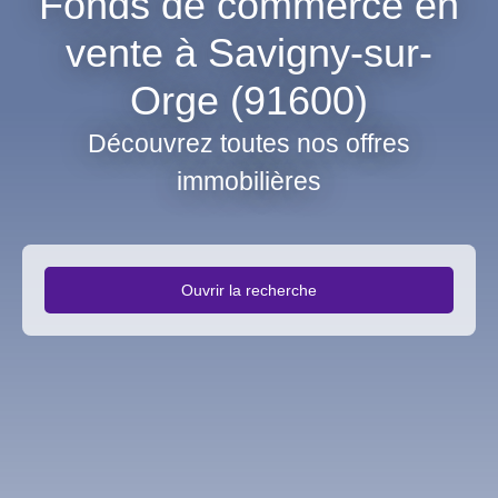
Fonds de commerce en
vente à Savigny-sur-
Orge (91600)
Découvrez toutes nos offres
immobilières
Ouvrir la recherche
Type d'offre
Vente
Type de bien
Fonds de commerce
Activités