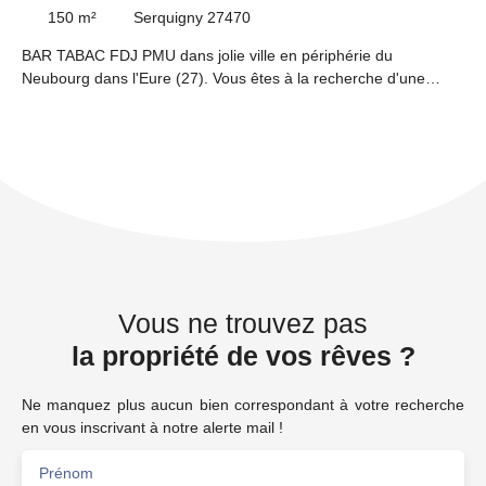
150
m²
Serquigny 27470
BAR TABAC FDJ PMU dans jolie ville en périphérie du
Neubourg dans l'Eure (27). Vous êtes à la recherche d'une
affaire à tenir en couple ou en reconversion, ne cherchez plus
cette affaire est faite pour vous!!! Avec une journée et demie de
fermeture hebdomadaire, 4 semaines de congés annuel et un
grand appartement, cette affaire vous offre confort et qualité de
travail. Potentiel de développement par l'adjonction d'activités
supplémentaires. Belle rentabilité, apport nécessaire 70 000 €,
UNE VISITE S'IMPOSE !!! PRIX FAI 203 500 €
Vous ne trouvez pas
la propriété de vos rêves ?
Ne manquez plus aucun bien correspondant à votre recherche
en vous inscrivant à notre alerte mail !
Prénom