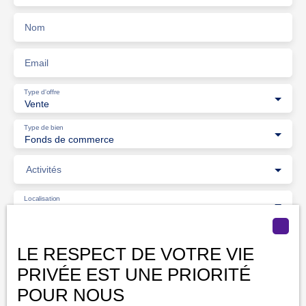
Nom
Email
Type d'offre
Vente
Type de bien
Fonds de commerce
Activités
Localisation
Serquigny (27470)
Budget max (€)
LE RESPECT DE VOTRE VIE
PRIVÉE EST UNE PRIORITÉ
Surface min (m²)
POUR NOUS