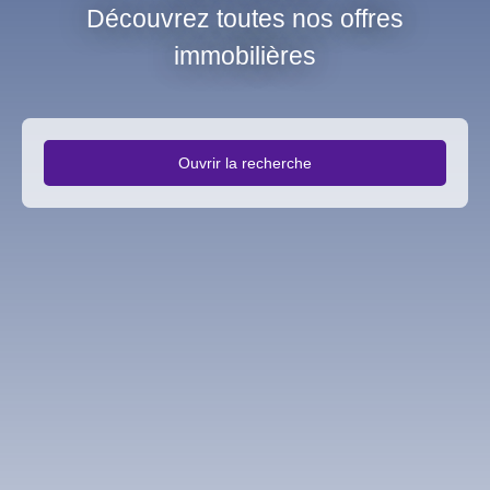
Découvrez toutes nos offres
immobilières
Ouvrir la recherche
Type d'offre
Vente
Type de bien
Fonds de commerce
Activités
Localisation
Serquigny (27470)
Budget max (€)