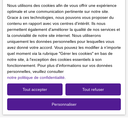
J'accepte le traitement de mes données personnelles
Nous utilisons des cookies afin de vous offrir une expérience
conformément au RGPD. Si vous ne souhaitez pas faire
optimale et une communication pertinente sur notre site.
l'objet de prospection commerciale par voie téléphonique,
Grace à ces technologies, nous pouvons vous proposer du
vous pouvez vous inscrire gratuitement sur la liste
contenu en rapport avec vos centres d'intérêt. Ils nous
d'opposition au démarchage téléphonique, prévu par
permettent également d'améliorer la qualité de nos services et
l'article L223-1 du code de la consommation, sur le site
la convivialité de notre site internet. Nous utiliserons
Internet www.bloctel.gouv.fr ou par courrier adressé à :
uniquement les données personnelles pour lesquelles vous
avez donné votre accord. Vous pouvez les modifier à n'importe
Société Worldline, Service Bloctel, CS 61311, 41013
quel moment via la rubrique ″Gérer les cookies″ en bas de
BLOIS CEDEX.
notre site, à l'exception des cookies essentiels à son
fonctionnement. Pour plus d'informations sur vos données
Pour en savoir plus sur le traitement de vos données
personnelles, veuillez consulter
personnelles, veuillez consulter notre
politique de
notre politique de confidentialité
.
confidentialité
.
Tout accepter
Tout refuser
Recevoir des annonces
Personnaliser