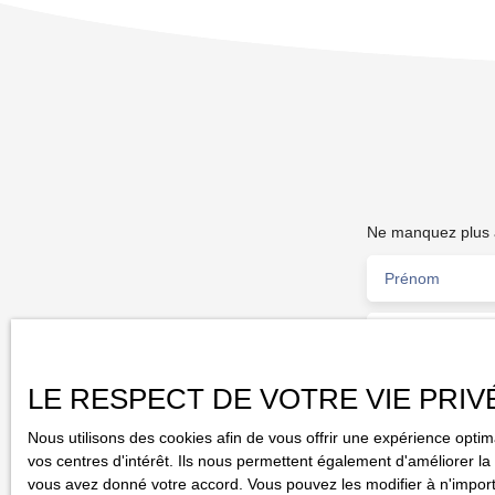
est située en centre ville sur la place du village et offre
une terrasse de 3 mètres sur 10. L'affaire est vendue
pour cause de maladie. Le bail est neuf et le loyer est
de 1020 € Net / Mois sans charges. Le restaurant
possède un 1er étage de 100 m2 pouvant être habité,
des travaux sont a prévoir dans la partie habitation.
CA/HT Annuel 130 000 €. Idéale 1ere affaire !!! Prix net
vendeur 35 000 €
Ne manquez plus a
Prénom
Type d'offre
Vente
Localisation
LE RESPECT DE VOTRE VIE PRIV
Nous utilisons des cookies afin de vous offrir une expérience opt
J'accepte l
vos centres d'intérêt. Ils nous permettent également d'améliorer la 
pas faire l'
vous avez donné votre accord. Vous pouvez les modifier à n'importe