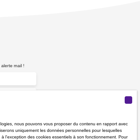
alerte mail !
m²)
hnologies, nous pouvons vous proposer du contenu en rapport avec
vous ne souhaitez
utiliserons uniquement les données personnelles pour lesquelles
us inscrire
 à l'exception des cookies essentiels à son fonctionnement. Pour