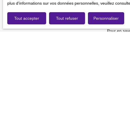
gratuitement
plus d'informations sur vos données personnelles, veuillez consult
de la consom
Tout accepter
Tout refuser
Personnaliser
Société Wor
Pour en savo
de confidenti
Je recherche un bien
Vente fonds de commerce Rouen (76000)
Vente fonds de commerce Massy (91300)
Vente fonds de commerce Chartres (28000)