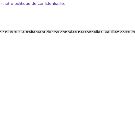
 sur la liste d'opposition au démarchage téléphonique, prévu par l'arti
er
notre politique de confidentialité
.
mation, sur le site Internet www.bloctel.gouv.fr ou par courrier adressé
ldline, Service Bloctel, CS 61311, 41013 BLOIS CEDEX.
ir plus sur le traitement de vos données personnelles, veuillez consult
alité
.
Recevoir des annonces
Je suis propriétaire
Estimez votre bien
Vendre avec nous
Espace vendeur