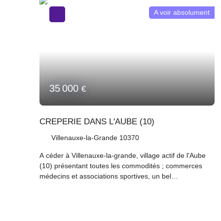
A voir absolument
35 000
€
CREPERIE DANS L'AUBE (10)
Villenauxe-la-Grande 10370
A céder à Villenauxe-la-grande, village actif de l'Aube
(10) présentant toutes les commodités ; commerces
médecins et associations sportives, un bel
établissement actuellement exploité en crêperie.. Le
restaurant offre plus de 50 couverts avec un coin bar.
Une licence peut être ajoutée. L'activité est prévu au
bail et la préfecture a donné son accord. La crêperie