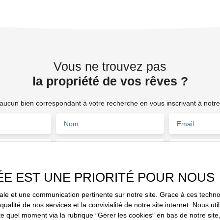
Vous ne trouvez pas
la propriété de vos rêves ?
ucun bien correspondant à votre recherche en vous inscrivant à notre 
Nom
Email
Type de bien
Activités
Fonds de commerce
ÉE EST UNE PRIORITÉ POUR NOUS
Budget max (€)
Surface min (
Villenauxe-la-Grande (10370)
imale et une communication pertinente sur notre site. Grace à ces tec
e traitement de mes données personnelles conformément au RGPD. Si 
qualité de nos services et la convivialité de notre site internet. Nous 
objet de prospection commerciale par voie téléphonique, vous pouvez vo
 quel moment via la rubrique ″Gérer les cookies″ en bas de notre site,