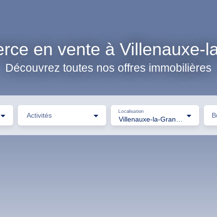
ce en vente à Villenauxe-l
Découvrez toutes nos offres immobilières
Localisation
Activités
B
Villenauxe-la-Grande (10370)