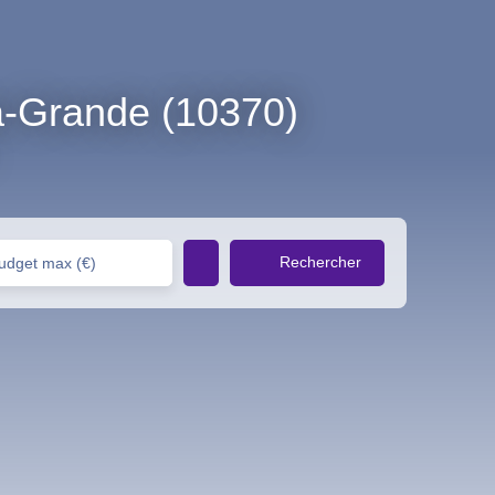
a-Grande (10370)
Rechercher
udget max (€)