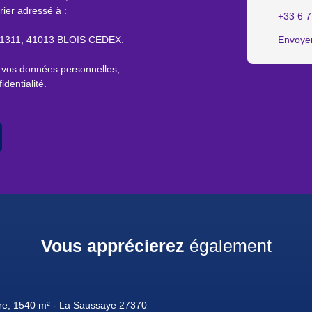
rier adressé à :
+33 6 7
S 61311, 41013 BLOIS CEDEX.
Envoyer
e vos données personnelles,
identialité
.
Vous apprécierez
également