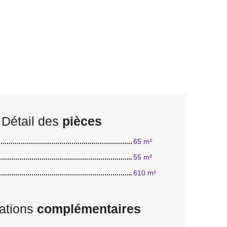
Détail des
pièces
65 m²
55 m²
610 m²
ations
complémentaires