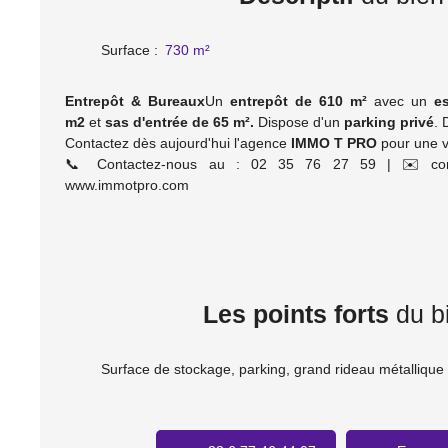
Surface
:
730
m²
Entrepôt & Bureaux
Un
entrepôt de 610 m²
avec un
e
m2
et
sas d'entrée de 65 m².
Dispose d'un
par
king privé
. 
Contactez dès aujourd'hui l'agence
IMMO T PRO
pour une v
📞 Contactez-nous au : 02 35 76 27 59 | ✉️ cont
www.immotpro.com
Les points forts
du b
Surface de stockage, parking, grand rideau métallique