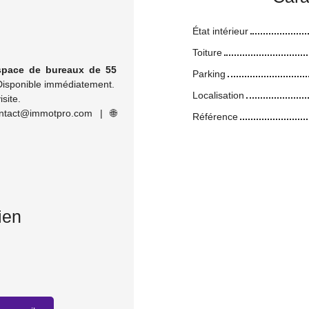
État intérieur
Toiture
space de bureaux de 55
Parking
Disponible immédiatement.
Localisation
isite.
act@immotpro.com | 🌐
Référence
ien