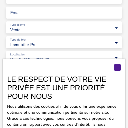
Email
Type d'offre
Vente
Type de bien
Immobilier Pro
Localisation
Viry-Châtillon (91170)
Budget max (€)
LE RESPECT DE VOTRE VIE
PRIVÉE EST UNE PRIORITÉ
Surface min (m²)
POUR NOUS
J'accepte le traitement de mes données personnelles
Nous utilisons des cookies afin de vous offrir une expérience
conformément au RGPD. Si vous ne souhaitez pas faire
optimale et une communication pertinente sur notre site.
l'objet de prospection commerciale par voie téléphonique,
Grace à ces technologies, nous pouvons vous proposer du
vous pouvez vous inscrire gratuitement sur la liste
contenu en rapport avec vos centres d'intérêt. Ils nous
d'opposition au démarchage téléphonique, prévu par