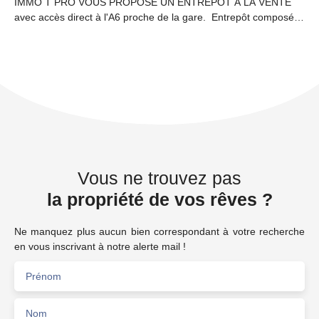
IMMO T PRO VOUS PROPOSE UN ENTREPOT A LA VENTE
avec accès direct à l'A6 proche de la gare. Entrepôt composé
de deux cellules divisible, une de 225m2 et une autre de
210m2, et d'une surface globale proche de 740 m²avec une
hauteur moyenne de plus de 3 mètres, comprenant bureau et
espace de stockage, disposant de 2 portes coulissantes, d'une
porte blindée donnant l'accès au bureau, mais également de 2
entrées différentes une à l'avant et une à l'arrière. VOUS ÊTES
A LA RECHERCHE D'UN BEL ENTREPÔT BIEN PLACÉ ? NE
CHERCHEZ PLUS VENEZ VISITER ! Prix FAI : 648 000€ ou 24
000€/an H. T H. C par cellule
Vous ne trouvez pas
la propriété de vos rêves ?
Ne manquez plus aucun bien correspondant à votre recherche
en vous inscrivant à notre alerte mail !
Prénom
Nom