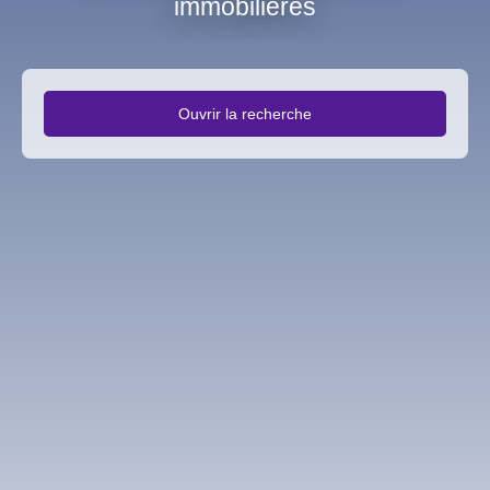
immobilières
Ouvrir la recherche
Type d'offre
Vente
Type de bien
Immobilier Pro
Localisation
Viry-Châtillon (91170)
Budget max (€)
Surface min (m²)
Rechercher