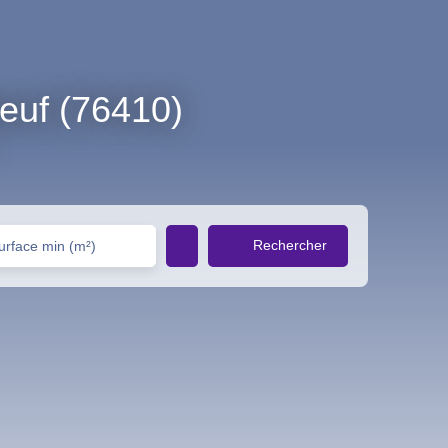
beuf (76410)
Rechercher
urface min (m²)