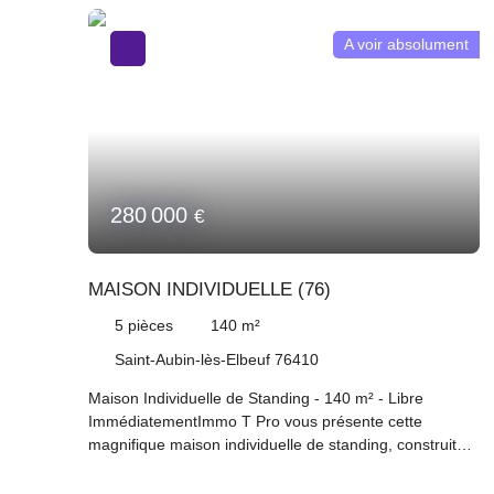
A voir absolument
280 000
€
MAISON INDIVIDUELLE (76)
5
pièces
140
m²
Saint-Aubin-lès-Elbeuf 76410
Maison Individuelle de Standing - 140 m² - Libre
ImmédiatementImmo T Pro vous présente cette
magnifique maison individuelle de standing, construite
en 2011, offrant un cadre de vie exceptionnel et une
luminosité généreuse. Avec ses 140 m² habitables,