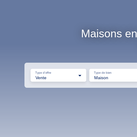
Maisons en 
Type d'offre
Type de bien
Vente
Maison