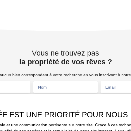
Vous ne trouvez pas
la propriété de vos rêves ?
ucun bien correspondant à votre recherche en vous inscrivant à notre 
Nom
Email
Type de bien
Localisation
Maison
ÉE EST UNE PRIORITÉ POUR NOUS
Surface min (m²)
Pièces min
imale et une communication pertinente sur notre site. Grace à ces tec