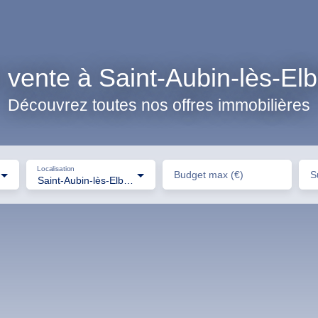
vente à Saint-Aubin-lès-El
Découvrez toutes nos offres immobilières
Localisation
Budget max (€)
S
Saint-Aubin-lès-Elbeuf (76410)